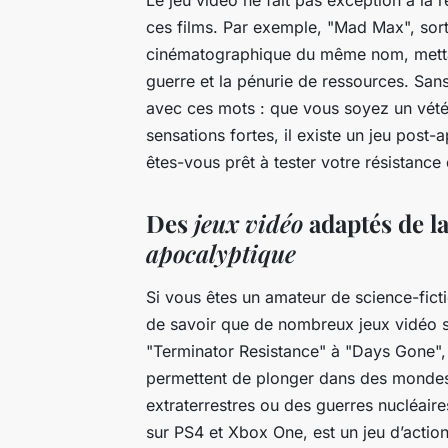
Le jeu vidéo ne fait pas exception à la 
ces films. Par exemple, "Mad Max", sort
cinématographique du même nom, metta
guerre et la pénurie de ressources. San
avec ces mots : que vous soyez un vété
sensations fortes, il existe un jeu post
êtes-vous prêt à tester votre résistanc
Des
jeux vidéo
adaptés de l
apocalyptique
Si vous êtes un amateur de science-fict
de savoir que de nombreux jeux vidéo s
"Terminator Resistance" à "Days Gone",
permettent de plonger dans des mondes
extraterrestres ou des guerres nucléair
sur PS4 et Xbox One, est un jeu d’acti