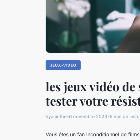
JEUX-VIDEO
les jeux vidéo d
tester votre rési
hyacinthe
•
6 novembre 2023
•
6 min de lectu
Vous êtes un fan inconditionnel de
films