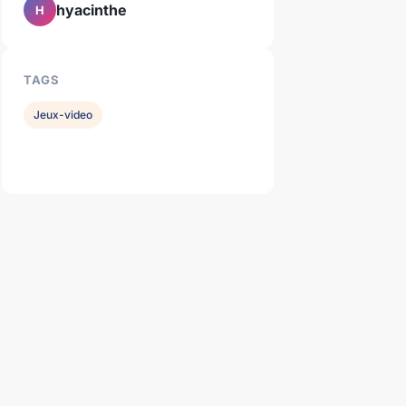
hyacinthe
H
TAGS
Jeux-video