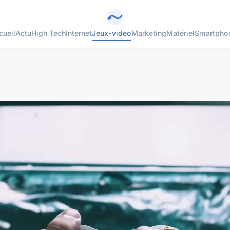
cueil
Actu
High Tech
Internet
Jeux-video
Marketing
Matériel
Smartpho