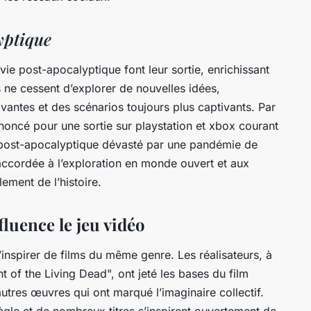
yptique
rvie post-apocalyptique
font leur
sortie
, enrichissant
 ne cessent d’explorer de nouvelles idées,
vantes et des scénarios toujours plus captivants. Par
nnoncé pour une sortie sur
playstation
et
xbox
courant
ost-apocalyptique
dévasté par une pandémie de
ccordée à l’exploration en monde ouvert et aux
ement de l’histoire.
fluence le jeu vidéo
s’inspirer de
films
du même
genre
. Les réalisateurs, à
t of the Living Dead", ont jeté les bases du
film
autres œuvres qui ont marqué l’imaginaire collectif.