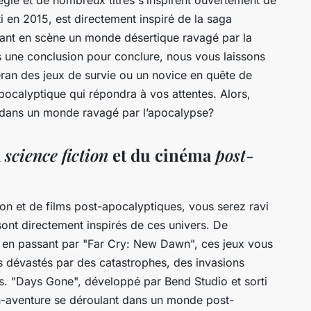
règle et de nombreux titres s’inspirent ouvertement de
i en 2015, est directement inspiré de la saga
nt en scène un monde désertique ravagé par la
s une conclusion pour conclure, nous vous laissons
ran des jeux de survie ou un novice en quête de
-apocalyptique qui répondra à vos attentes. Alors,
e dans un monde ravagé par l’apocalypse?
a
science fiction
et du cinéma
post-
ion et de films post-apocalyptiques, vous serez ravi
ont directement inspirés de ces univers. De
 en passant par "Far Cry: New Dawn", ces jeux vous
 dévastés par des catastrophes, des invasions
es. "Days Gone", développé par Bend Studio et sorti
on-aventure se déroulant dans un monde post-