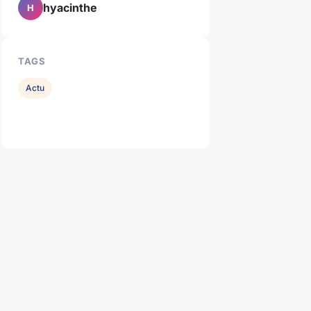
hyacinthe
H
TAGS
Actu