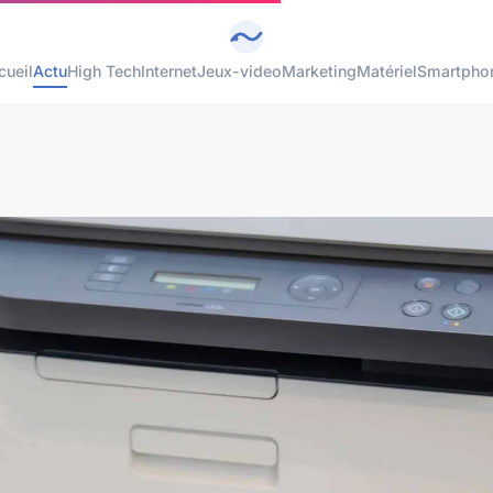
cueil
Actu
High Tech
Internet
Jeux-video
Marketing
Matériel
Smartpho