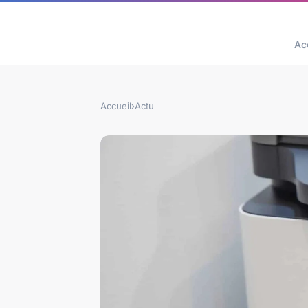
Ac
Accueil
›
Actu