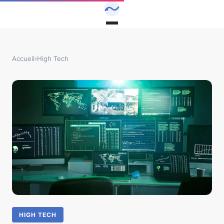
Accueil
›
High Tech
HIGH TECH